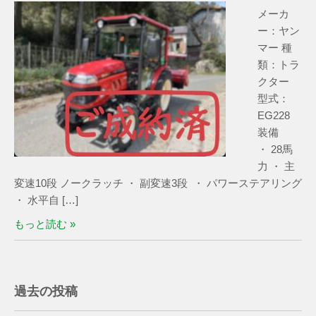
メーカ
ー：ヤン
マー 種
類：トラ
クター
型式：
EG228
装備
・ 28馬
力 ・ 主
変速10段 ノークラッチ ・ 副変速3段 ・ パワーステアリング
・ 水平自 […]
もっと読む »
過去の投稿