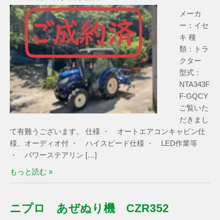
メーカ
ー：イセ
キ 種
類：トラ
クター
型式：
NTA343F
F-GQCY
ご覧いた
だきまし
て有難うございます。 仕様 ・ オートエアコンキャビン仕
様、オーディオ付 ・ ハイスピード仕様 ・ LED作業等
・ パワーステアリン […]
もっと読む »
ニプロ あぜぬり機 CZR352