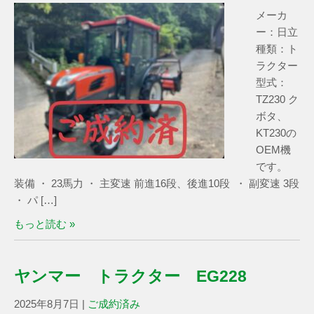
メーカ
ー：日立
種類：ト
ラクター
型式：
TZ230 ク
ボタ、
KT230の
OEM機
です。
装備 ・ 23馬力 ・ 主変速 前進16段、後進10段 ・ 副変速 3段
・ パ […]
もっと読む »
ヤンマー トラクター EG228
2025年8月7日
|
ご成約済み