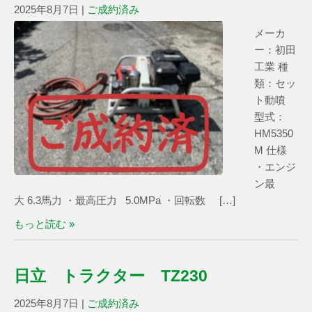
2025年8月7日
|
ご成約済み
メーカ
ー：初田
工業 種
類：セッ
ト動噴
型式：
HM5350
M 仕様
・エンジ
ン最
大 6.3馬力 ・最高圧力 5.0MPa ・回転数 […]
もっと読む »
日立 トラクター TZ230
2025年8月7日
|
ご成約済み