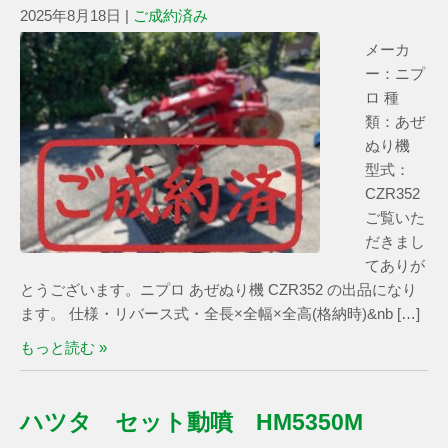
2025年8月18日
|
ご成約済み
メーカ
ー：ニプ
ロ 種
類：あぜ
ぬり機
型式：
CZR352
ご覧いた
だきまし
てありが
とうございます。ニプロ あぜぬり機 CZR352 の出品になり
ます。 仕様・リバース式・全長×全幅×全高(格納時)&nb […]
もっと読む »
ハツタ セット動噴 HM5350M